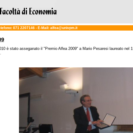
Telefono: 071 2207146 - E-Mail: alfea@univpm.it
09
010 è stato asseganato il "Premio Alfea 2009" a Mario Pesaresi laureato nel
.