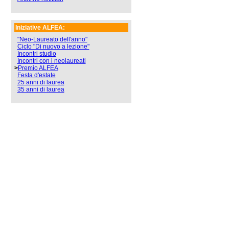
Iniziative ALFEA:
"Neo-Laureato dell'anno"
Ciclo "Di nuovo a lezione"
Incontri studio
Incontri con i neolaureati
>
Premio ALFEA
Festa d'estate
25 anni di laurea
35 anni di laurea